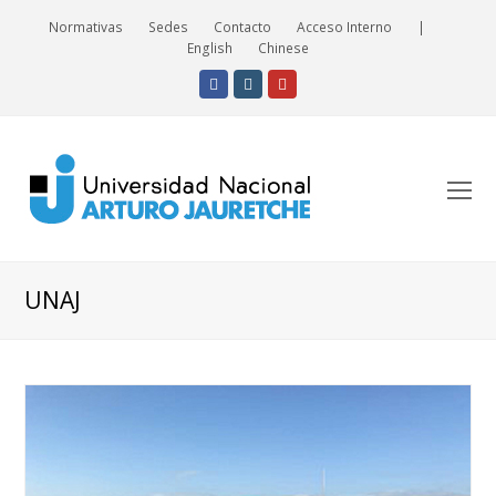
Normativas
Sedes
Contacto
Acceso Interno
|
English
Chinese
Facebook
Instagram
Youtube
O
Mo
M
UNAJ